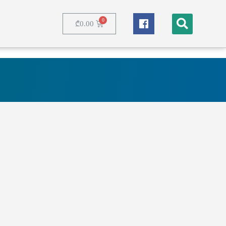
₾
0.00
nec ullamcorper