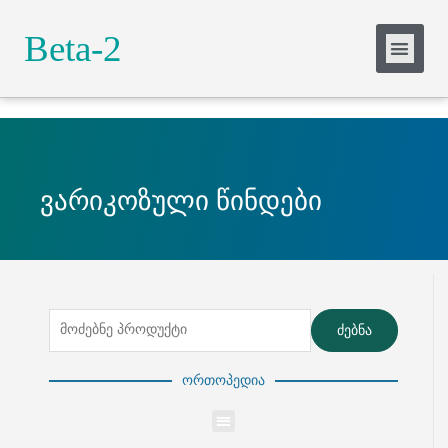
Slide Heading
Beta-2
Lorem ipsum dolor sit amet, consectetur
adipiscing elit. Ut elit tellus, luctus nec
ullamcorper mattis, pulvinar dapibus leo.
Click Here
ვარიკოზული წინდები
ძებნა
ორთოპედია