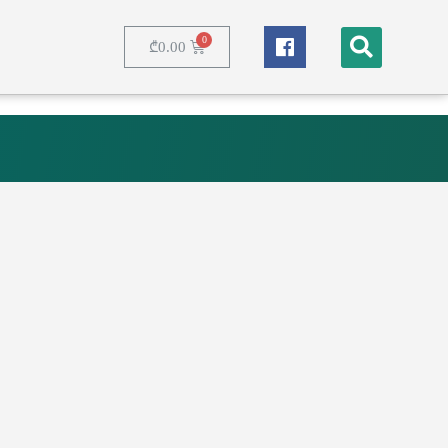
₾
0.00
nec ullamcorper