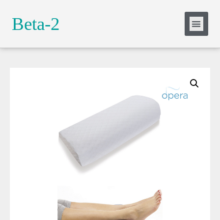
Slide Heading
Beta-2
Lorem ipsum dolor sit amet, consectetur
adipiscing elit. Ut elit tellus, luctus nec
ullamcorper mattis, pulvinar dapibus leo.
Click Here