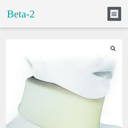
Slide Heading
Beta-2
Lorem ipsum dolor sit amet, consectetur
adipiscing elit. Ut elit tellus, luctus nec
ullamcorper mattis, pulvinar dapibus leo.
Click Here