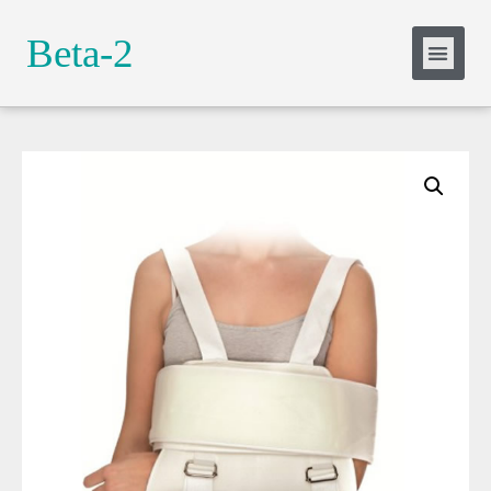
Slide Heading
Beta-2
Lorem ipsum dolor sit amet, consectetur
adipiscing elit. Ut elit tellus, luctus nec
ullamcorper mattis, pulvinar dapibus leo.
Click Here