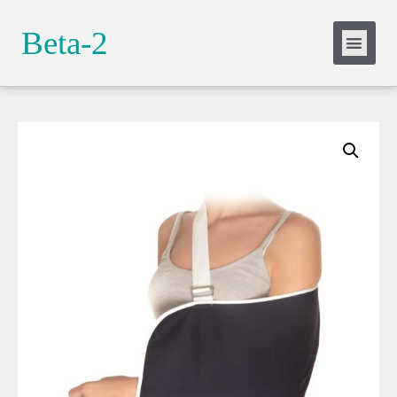
Slide Heading
Beta-2
Lorem ipsum dolor sit amet, consectetur
adipiscing elit. Ut elit tellus, luctus nec
ullamcorper mattis, pulvinar dapibus leo.
Click Here