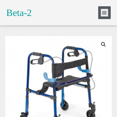
Slide Heading
Beta-2
Lorem ipsum dolor sit amet, consectetur
adipiscing elit. Ut elit tellus, luctus nec
ullamcorper mattis, pulvinar dapibus leo.
Click Here