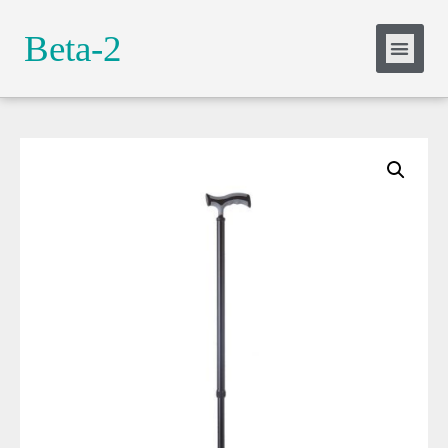
Slide Heading
Beta-2
Lorem ipsum dolor sit amet, consectetur
adipiscing elit. Ut elit tellus, luctus nec
ullamcorper mattis, pulvinar dapibus leo.
Click Here