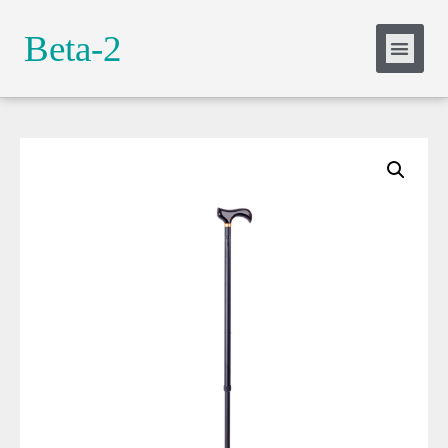
Slide Heading
Beta-2
Lorem ipsum dolor sit amet, consectetur
adipiscing elit. Ut elit tellus, luctus nec
ullamcorper mattis, pulvinar dapibus leo.
Click Here