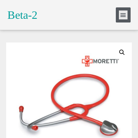
Slide Heading
Beta-2
Lorem ipsum dolor sit amet, consectetur
adipiscing elit. Ut elit tellus, luctus nec
ullamcorper mattis, pulvinar dapibus leo.
Click Here