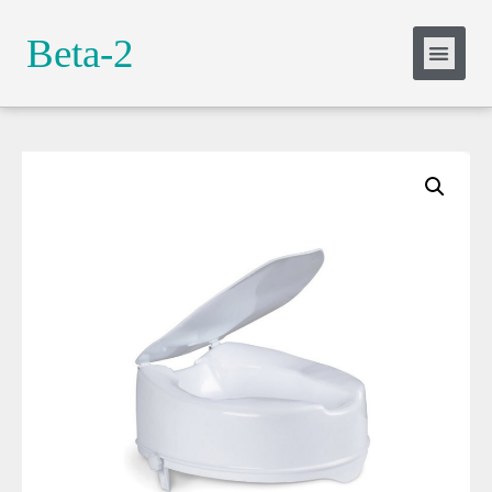
Slide Heading
Beta-2
Lorem ipsum dolor sit amet, consectetur
adipiscing elit. Ut elit tellus, luctus nec
ullamcorper mattis, pulvinar dapibus leo.
Click Here