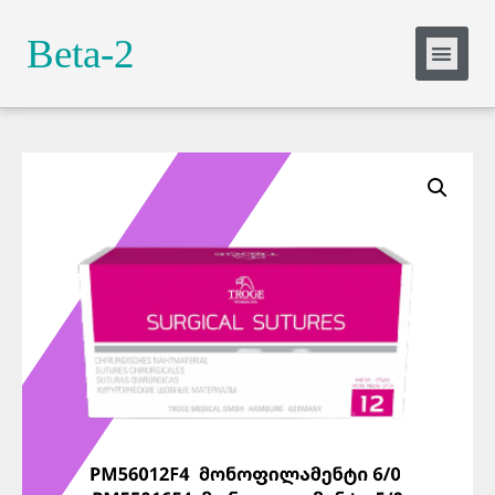
Slide Heading
Beta-2
Lorem ipsum dolor sit amet, consectetur
adipiscing elit. Ut elit tellus, luctus nec
ullamcorper mattis, pulvinar dapibus leo.
Click Here